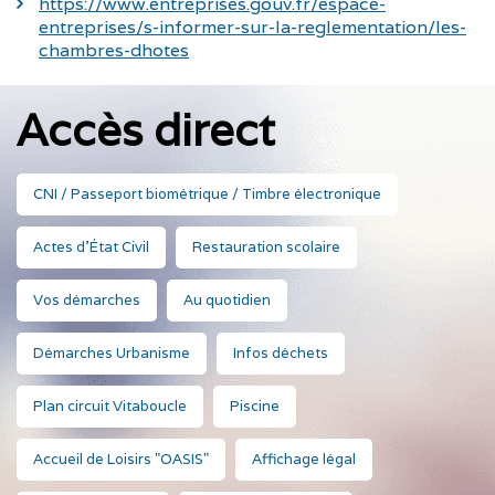
https://www.entreprises.gouv.fr/espace-
entreprises/s-informer-sur-la-reglementation/les-
chambres-dhotes
Accès direct
CNI / Passeport biométrique / Timbre électronique
Actes d'État Civil
Restauration scolaire
Vos démarches
Au quotidien
Démarches Urbanisme
Infos déchets
Plan circuit Vitaboucle
Piscine
Accueil de Loisirs "OASIS"
Affichage légal