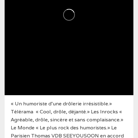
« Un humoriste d’une drôlerie irrésistible.»
Télérama
« Cool, drôle, déjanté.» Les Inrocks
«
Agréable, drôle, sincère et sans complaisance.»
Le Monde
« Le plus rock des humoristes.» Le
Parisien
Thomas VDB
SEEYOUSOON en accord