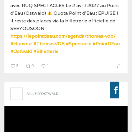
avec RUQ SPECTACLES
Le 2 avril 2027 au Point
d'Eau (Ostwald)
Quota Point d'Eau : ÉPUISÉ !
Il reste des places via la billetterie officielle de
SEEYOUSOON :
https://lepointdeau.com/agenda/thomas-vdb/
#Humour
#ThomasVDB
#Spectacle
#PointDEau
#Ostwald
#Billetterie
3
0
1
VILLE D'OSTWALD