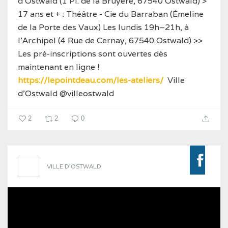
d’Ostwald (1 Pl. de la Bruyère, 67540 Ostwald)
>
17 ans et + : Théâtre - Cie du Barraban (Émeline
de la Porte des Vaux)
Les lundis 19h–21h, à
l’Archipel (4 Rue de Cernay, 67540 Ostwald)
>>
Les pré-inscriptions sont ouvertes dès
maintenant en ligne !
https://lepointdeau.com/les-ateliers/
Ville
d'Ostwald
@villeostwald
2
2
0
VILLE D'OSTWALD