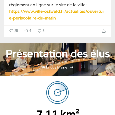
règlement en ligne sur le site de la ville :
https://www.ville-ostwald.fr/actualites/ouvertur
e-periscolaire-du-matin
25
4
5
Présentation des élus
Rubrique Mairie
7,11 km²