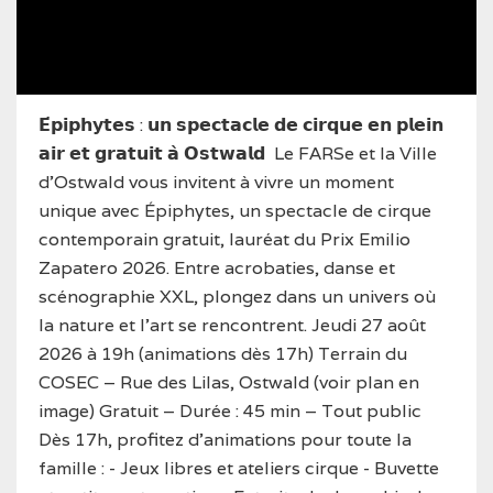
𝗘́𝗽𝗶𝗽𝗵𝘆𝘁𝗲𝘀 : 𝘂𝗻 𝘀𝗽𝗲𝗰𝘁𝗮𝗰𝗹𝗲 𝗱𝗲 𝗰𝗶𝗿𝗾𝘂𝗲 𝗲𝗻 𝗽𝗹𝗲𝗶𝗻
𝗮𝗶𝗿 𝗲𝘁 𝗴𝗿𝗮𝘁𝘂𝗶𝘁 𝗮̀ 𝗢𝘀𝘁𝘄𝗮𝗹𝗱
Le FARSe et la Ville
d’Ostwald vous invitent à vivre un moment
unique avec Épiphytes, un spectacle de cirque
contemporain gratuit, lauréat du Prix Emilio
Zapatero 2026. Entre acrobaties, danse et
scénographie XXL, plongez dans un univers où
la nature et l’art se rencontrent.
Jeudi 27 août
2026 à 19h (animations dès 17h)
Terrain du
COSEC – Rue des Lilas, Ostwald (voir plan en
image)
Gratuit – Durée : 45 min – Tout public
Dès 17h, profitez d’animations pour toute la
famille :
- Jeux libres et ateliers cirque
- Buvette