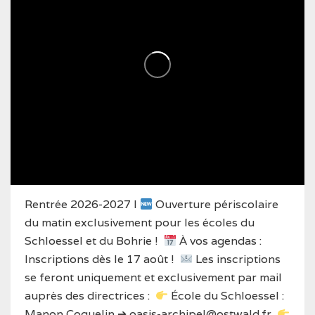
Rentrée 2026-2027 I
Ouverture périscolaire
du matin exclusivement pour les écoles du
Schloessel et du Bohrie !
À vos agendas :
Inscriptions dès le 17 août !
Les inscriptions
se feront uniquement et exclusivement par mail
auprès des directrices :
École du Schloessel :
Manon Coquelin ➔ oasis-archipel@ostwald.fr