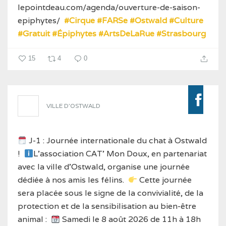
lepointdeau.com/agenda/ouverture-de-saison-
epiphytes/
#Cirque
#FARSe
#Ostwald
#Culture
#Gratuit
#Épiphytes
#ArtsDeLaRue
#Strasbourg
15
4
0
VILLE D'OSTWALD
J-1 : Journée internationale du chat à Ostwald
!
L'association CAT' Mon Doux, en partenariat
avec la ville d'Ostwald, organise une journée
dédiée à nos amis les félins.
Cette journée
sera placée sous le signe de la convivialité, de la
protection et de la sensibilisation au bien-être
animal :
Samedi le 8 août 2026 de 11h à 18h