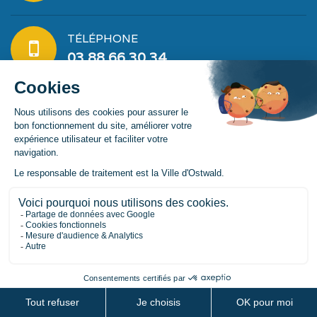
TÉLÉPHONE
03 88 66 30 34
COMMENT S'Y RENDRE
Itinéraire
Mairie d'Ostwald
ADRESSE ET ACCÈS
3 Rue Albert Gerig
67540 Ostwald
Arrêt de bus Hôtel de Ville - Ligne 13