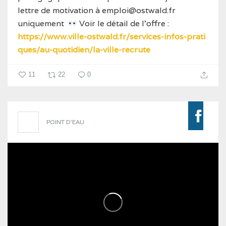
lettre de motivation à emploi@ostwald.fr
uniquement
Voir le détail de l'offre :
https://www.ville-ostwald.fr/services-infos-prati
ques/au-quotidien/la-ville-recrute
11
22
0
POINT D'EAU