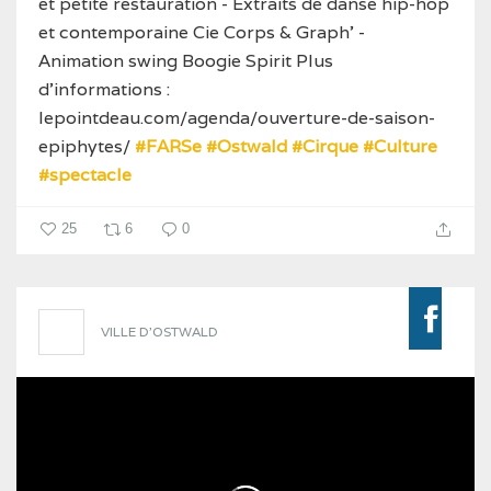
et petite restauration
- Extraits de danse hip-hop
et contemporaine Cie Corps & Graph'
-
Animation swing Boogie Spirit
Plus
d’informations :
lepointdeau.com/agenda/ouverture-de-saison-
epiphytes/
#FARSe
#Ostwald
#Cirque
#Culture
#spectacle
25
6
0
VILLE D'OSTWALD