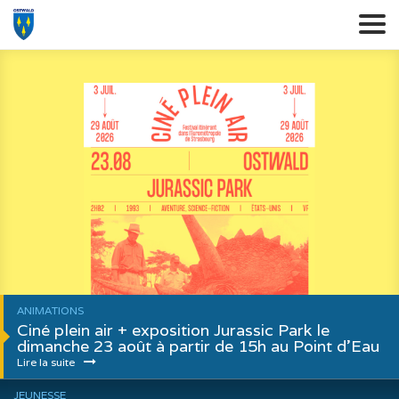
ANIMATIONS
Ciné plein air + exposition Jurassic Park le
dimanche 23 août à partir de 15h au Point d’Eau
Lire la suite
JEUNESSE