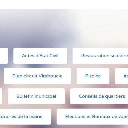
Actes d'État Civil
Restauration scolaire
Plan circuit Vitaboucle
Piscine
Ac
Bulletin municipal
Conseils de quartiers
oraires de la mairie
Élections et Bureaux de vote