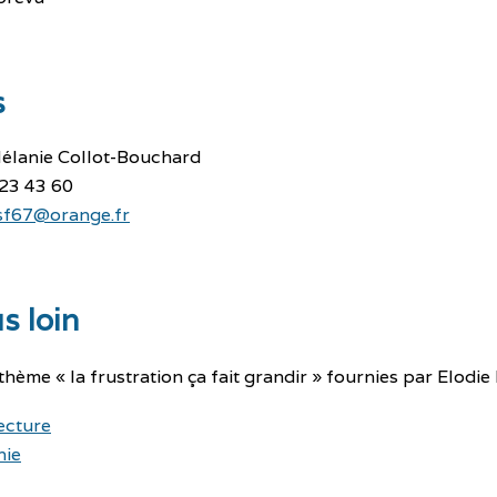
s
Mélanie Collot-Bouchard
 23 43 60
csf67@orange.fr
s loin
thème « la frustration ça fait grandir » fournies par Elodie
lecture
hie