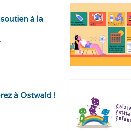
 soutien à la
e
brez à Ostwald !