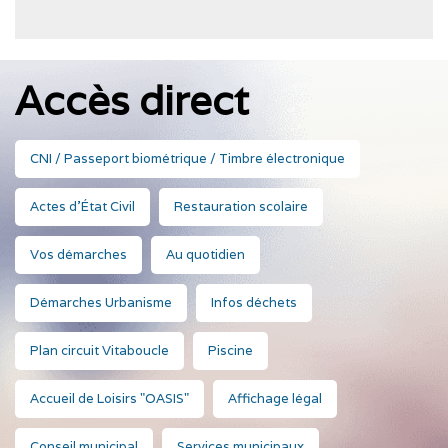
Accès direct
CNI / Passeport biométrique / Timbre électronique
Actes d'État Civil
Restauration scolaire
Vos démarches
Au quotidien
Démarches Urbanisme
Infos déchets
Plan circuit Vitaboucle
Piscine
Accueil de Loisirs "OASIS"
Affichage légal
Conseil municipal
Services municipaux