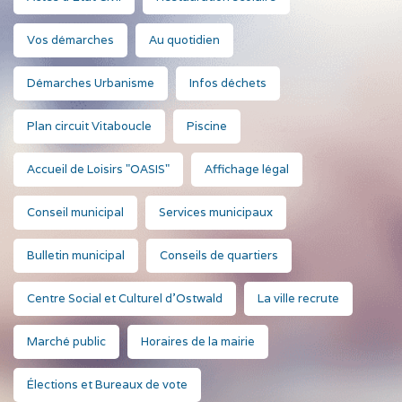
Vos démarches
Au quotidien
Démarches Urbanisme
Infos déchets
Plan circuit Vitaboucle
Piscine
Accueil de Loisirs "OASIS"
Affichage légal
Conseil municipal
Services municipaux
Bulletin municipal
Conseils de quartiers
Centre Social et Culturel d'Ostwald
La ville recrute
Marché public
Horaires de la mairie
Élections et Bureaux de vote